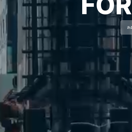
FOR
ลง