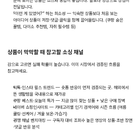
눈에 보이는 상품은 쇼츠와 궁합이 좋습니다. 말보다 영상으로 장점이 
전달됩니다.
“이런 게 있었어?” 하는 희소성
 — 익숙한 상품보다 처음 보는 
아이디어 상품이 저장·댓글·클릭을 함께 끌어올립니다. (쿠팡 숨은 
꿀템, 다이소 추천템, 자취 필수템 등)
상품이 막막할 때 참고할 소싱 채널
감으로 고르면 실패 확률이 높습니다. 이미 시장에서 검증된 흐름을 
참고하세요.
틱톡·인스타 릴스 트렌드
 — 숏폼 반응이 먼저 검증되는 곳. 해외에서 
뜬 생활템을 국내용으로 재가공
쿠팡 베스트·오늘의 특가
 — 지금 많이 찾는 상품 + 낮은 구매 장벽
네이버 쇼핑인사이트
 — 카테고리별 인기 검색어와 시즌 흐름 (여름 
쿨링·선케어 / 겨울 보온·가습기)
경쟁 채널 벤치마킹
 — 구독자 대비 조회수 높은 영상의 상품·초반 장면
·댓글 반응 분석