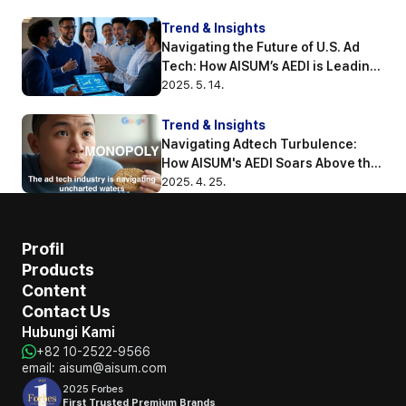
Trend & Insights
Navigating the Future of U.S. Ad 
Tech: How AISUM’s AEDI is Leading 
the Way
2025. 5. 14.
Trend & Insights
Navigating Adtech Turbulence: 
How AISUM's AEDI Soars Above the 
Competition
2025. 4. 25.
Profil
Products
Content
Contact Us
Hubungi Kami
+82 10-2522-9566
email: aisum@aisum.com
2025 Forbes
First Trusted Premium Brands