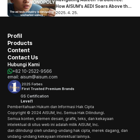
How AISUM's AEDI Soars Above the 
Competition
2025. 4. 25.
Profil
Products
Content
Contact Us
Hubungi Kami
+82 10-2522-9566
email: aisum@aisum.com
2025 Forbes
First Trusted Premium Brands
GS Certification
Level1
Pemberitahuan Hukum dan Informasi Hak Cipta
Copyright © 2024 AISUM, Inc. Semua Hak Dilindungi.
Semua konten, elemen desain, grafik, teks, dan kekayaan 
intelektual di situs web ini adalah milik AISUM, Inc. 
dan dilindungi oleh undang-undang hak cipta, merek dagang, dan 
undang-undang kekayaan intelektual lainnya.