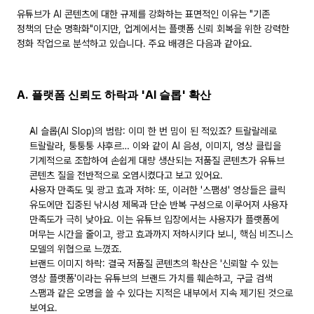
유튜브가 AI 콘텐츠에 대한 규제를 강화하는 표면적인 이유는 "기존 
정책의 단순 명확화"이지만, 업계에서는 
플랫폼 신뢰 회복
을 위한 강력한 
정화 작업으로 분석하고 있습니다. 주요 배경은 다음과 같아요.
A. 플랫폼 신뢰도 하락과 'AI 슬롭' 확산
AI 슬롭(AI Slop)의 범람:
 이미 한 번 밈이 된 적있죠? 트랄랄레로 
트랄랄라, 퉁퉁퉁 사후르… 이와 같이 AI 음성, 이미지, 영상 클립을 
기계적으로 조합하여 손쉽게 대량 생산되는 저품질 콘텐츠가 유튜브 
콘텐츠 질을 전반적으로 오염시켰다고 보고 있어요.
사용자 만족도 및 광고 효과 저하:
 또, 이러한 '스팸성' 영상들은 클릭 
유도에만 집중된 낚시성 제목과 단순 반복 구성으로 이루어져 사용자 
만족도가 극히 낮아요. 이는 유튜브 입장에서는 사용자가 플랫폼에 
머무는 시간을 줄이고, 광고 효과까지 저하시키다 보니, 핵심 비즈니스 
모델의 위협으로 느꼈죠.
브랜드 이미지 하락:
 결국 저품질 콘텐츠의 확산은 '신뢰할 수 있는 
영상 플랫폼'이라는 유튜브의 브랜드 가치를 훼손하고, 구글 검색 
스팸과 같은 오명을 쓸 수 있다는 지적은 내부에서 지속 제기된 것으로 
보여요.