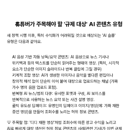
유튜버가 주목해야 할 '규제 대상' AI 콘텐츠 유형
새 정책 시행 이후, 특히 수익화가 어려워질 것으로 예상되는 'AI 슬롭' 
유형은 다음과 같아요.
AI 음성 기반 자동 낭독/요약 콘텐츠:
 AI 음성으로 뉴스 기사나 
위키백과 등의 텍스트를 단순히 읽어주는 형태의 영상. (특히, 시각적 
요소가 단순한 이미지 슬라이드나 반복 클립에 그칠 경우)
기계적 조합 영상:
 AI가 생성한 이미지나 음악을 별다른 편집이나 
창의적 해석 없이 단순히 이어 붙여 대량으로 업로드하는 채널 (가짜 
가수 명의 음원 업로드 포함).
반복형 AI 뉴스/범죄 다큐:
 유사한 포맷과 구성, AI 보이스를 
반복적으로 사용하는 뉴스 요약 또는 사건 설명 영상.
클릭 유도성 딥페이크:
 유명인의 딥페이크 이미지/영상(예: 가짜 재판 
증언 영상)을 만들어 조회수를 노리는 허위 정보 콘텐츠.
💡 주목할 점:
 '디디 재판 영상'처럼 조회수에 따른 광고 수익을 노리고 
AI로 빠르게 대량 생산된 허위 정보 콘텐츠의 사례
(관련 기사)
가 이번 규제 