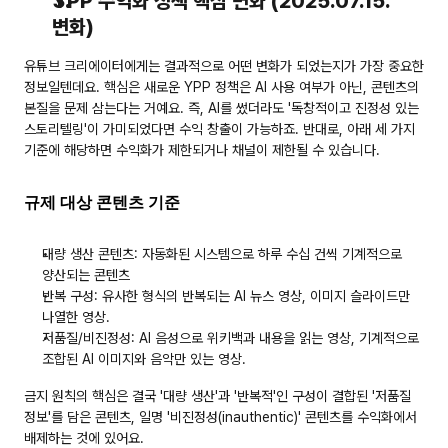
YPP 수익화 정책 핵심 변화 (2025.07.15. 
변화)
유튜브 크리에이터에게는 결과적으로 어떤 변화가 되었는지가 가장 중요한 
정보일텐데요. 핵심은 새로운 YPP 정책은 
AI 사용 여부
가 아닌, 
콘텐츠의 
본질
을 문제 삼는다는 거예요. 즉, AI를 썼더라도 '독창적이고 진정성 있는 
스토리텔링'이 가미되었다면 수익 창출이 가능하죠. 반대로, 아래 세 가지 
기준에 해당하면 수익화가 제한되거나 채널이 제한될 수 있습니다.
규제 대상 콘텐츠 기준
대량 생산 콘텐츠:
 자동화된 시스템으로 하루 수십 건씩 기계적으로 
양산되는 콘텐츠
반복 구성:
 유사한 형식의 반복되는 AI 뉴스 영상, 이미지 슬라이드만 
나열한 영상.
저품질/비진정성:
 AI 음성으로 위키백과 내용을 읽는 영상, 기계적으로 
조합된 AI 이미지와 음악만 있는 영상.
금지 원칙의 핵심
은 결국 '대량 생산'과 '반복적'인 구성이 결합된 '저품질 
정보'를 담은 콘텐츠, 일명 '비진정성(inauthentic)' 콘텐츠를 수익화에서 
배제하는 것에 있어요.