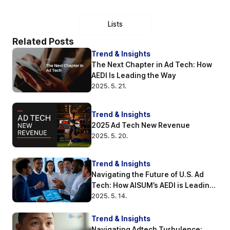
Lists
Related Posts
Trend & Insights
The Next Chapter in Ad Tech: How 
AEDI Is Leading the Way
2025. 5. 21.
Trend & Insights
2025 Ad Tech New Revenue
2025. 5. 20.
Trend & Insights
Navigating the Future of U.S. Ad 
Tech: How AISUM’s AEDI is Leading 
the Way
2025. 5. 14.
Trend & Insights
Navigating Adtech Turbulence: 